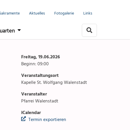
Menu
Seelsorgeeinheit
Sakramente
Aktuelles
Fotogalerie
Links
it
Anlässe
uarten
Gottesdienste
rlach
Angebote & Sakramente
Freitag, 19.06.2026
Beginn: 09:00
Kontakte
Veranstaltungsort
arten
Aktuelles & Fotogalerie
Kapelle St. Wolfgang Walenstadt
Veranstalter
Links
Pfarrei Walenstadt
Stellenangebot
iCalendar
Termin exportieren