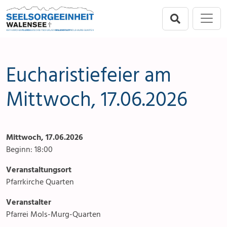
Direkt zur Hauptnavigation springen
Direkt zum Inhalt springen
Menu
Seelsorgeeinheit
Seelsorgeeinheit
Anlässe
Flums
Gottesdienste
Eucharistiefeier am
Berschis-Tscherlach
Angebote & Sakramente
Mittwoch, 17.06.2026
Walenstadt
Kontakte
Mittwoch, 17.06.2026
Mols-Murg-Quarten
Aktuelles & Fotogalerie
Beginn: 18:00
Links
Veranstaltungsort
Pfarrkirche Quarten
Stellenangebot
Veranstalter
Pfarrei Mols-Murg-Quarten