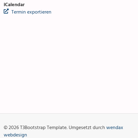
iCalendar
Termin exportieren
Anlässe
Gottesdienste
Angebot & Sakramente
Aktuelles
© 2026 T3Bootstrap Template. Umgesetzt durch
wendax
Fotogalerie
Links
webdesign