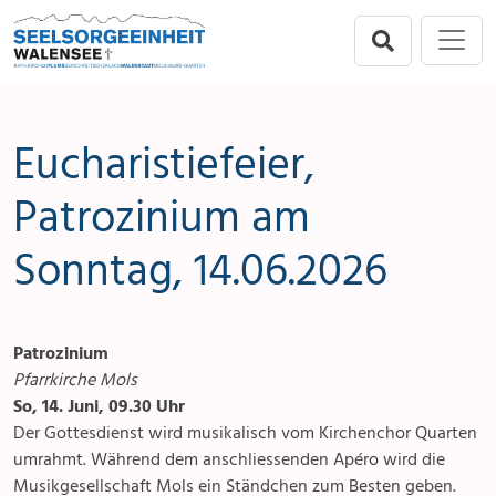
Direkt zur Hauptnavigation springen
Direkt zum Inhalt springen
Menu
Seelsorgeeinheit
Seelsorgeeinheit
Anlässe
Flums
Gottesdienste
Eucharistiefeier,
Berschis-Tscherlach
Angebote & Sakramente
Patrozinium am
Sonntag, 14.06.2026
Walenstadt
Kontakte
Mols-Murg-Quarten
Aktuelles & Fotogalerie
Patrozinium
Links
Pfarrkirche Mols
So, 14. Juni, 09.30 Uhr
Stellenangebot
Der Gottesdienst wird musikalisch vom Kirchenchor Quarten
umrahmt. Während dem anschliessenden Apéro wird die
Musikgesellschaft Mols ein Ständchen zum Besten geben.