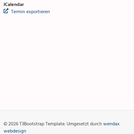
iCalendar
Termin exportieren
Anlässe
Gottesdienste
Angebot & Sakramente
Aktuelles
© 2026 T3Bootstrap Template. Umgesetzt durch
wendax
Fotogalerie
Links
webdesign