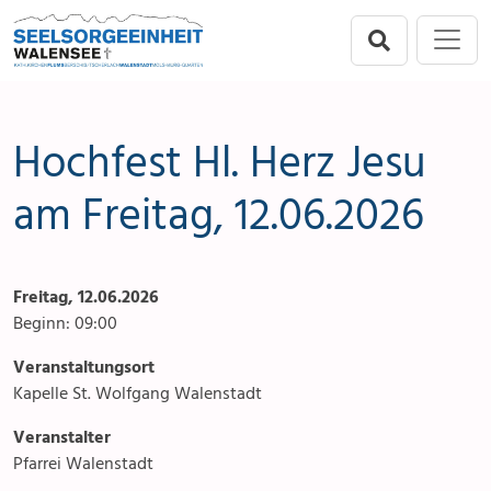
Direkt zur Hauptnavigation springen
Direkt zum Inhalt springen
Menu
Seelsorgeeinheit
Seelsorgeeinheit
Anlässe
Flums
Gottesdienste
Hochfest Hl. Herz Jesu
Berschis-Tscherlach
Angebote & Sakramente
am Freitag, 12.06.2026
Walenstadt
Kontakte
Freitag, 12.06.2026
Mols-Murg-Quarten
Aktuelles & Fotogalerie
Beginn: 09:00
Links
Veranstaltungsort
Kapelle St. Wolfgang Walenstadt
Stellenangebot
Veranstalter
Pfarrei Walenstadt