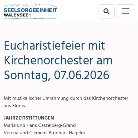
Direkt zur Hauptnavigation springen
Direkt zum Inhalt springen
Menu
Seelsorgeeinheit
Seelsorgeeinheit
Anlässe
Flums
Gottesdienste
Eucharistiefeier mit
Berschis-Tscherlach
Angebote & Sakramente
Kirchenorchester am
Sonntag, 07.06.2026
Walenstadt
Kontakte
Mols-Murg-Quarten
Aktuelles & Fotogalerie
Mit musikalischer Umrahmung durch das Kirchenorchester
Links
aus Flums.
Stellenangebot
JAHRZEITSTIFTUNGEN
Maria und Hans Castelberg-Grand
Verena und Clemens Brunhart-Hägelin