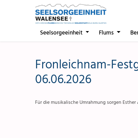
Direkt zur Hauptnavigation springen
Direkt zum Inhalt springen
Seelsorgeeinheit
Flums
Be
Fronleichnam-Fest
06.06.2026
Für die musikalische Umrahmung sorgen Esther 