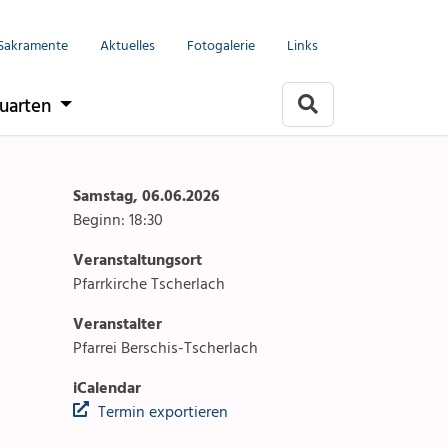
Menu
Seelsorgeeinheit
Sakramente
Aktuelles
Fotogalerie
Links
it
Anlässe
uarten
Gottesdienste
rlach
Angebote & Sakramente
Samstag, 06.06.2026
Beginn: 18:30
Kontakte
Veranstaltungsort
arten
Aktuelles & Fotogalerie
Pfarrkirche Tscherlach
Veranstalter
Links
Pfarrei Berschis-Tscherlach
Stellenangebot
iCalendar
Termin exportieren