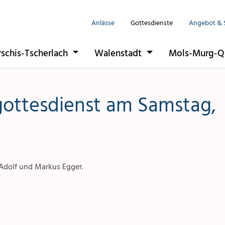
Anlässe
Gottesdienste
Angebot & 
Seelsorgeeinhe
rschis-Tscherlach
Walenstadt
Mols-Murg-Q
Flums
Berschis-Tsche
gottesdienst am Samstag,
Walenstadt
Mols-Murg-Qu
Adolf und Markus Egger.