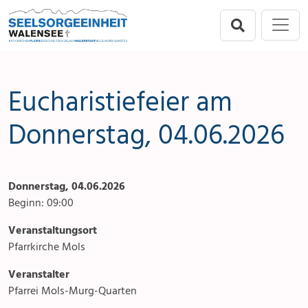
Direkt zur Hauptnavigation springen
Direkt zum Inhalt springen
Menu
Seelsorgeeinheit
Seelsorgeeinheit
Anlässe
Flums
Gottesdienste
Eucharistiefeier am
Berschis-Tscherlach
Angebote & Sakramente
Donnerstag, 04.06.2026
Walenstadt
Kontakte
Donnerstag, 04.06.2026
Mols-Murg-Quarten
Aktuelles & Fotogalerie
Beginn: 09:00
Links
Veranstaltungsort
Pfarrkirche Mols
Stellenangebot
Veranstalter
Pfarrei Mols-Murg-Quarten