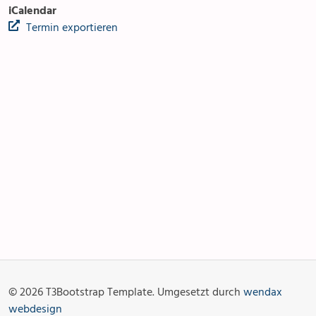
iCalendar
Termin exportieren
Anlässe
Gottesdienste
Angebot & Sakramente
Aktuelles
© 2026 T3Bootstrap Template. Umgesetzt durch
wendax
Fotogalerie
Links
webdesign