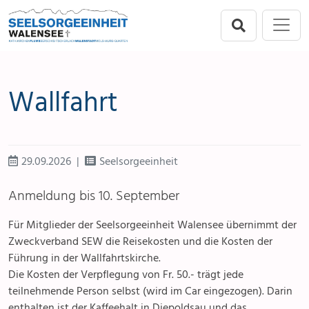
Direkt zur Hauptnavigation springen
Direkt zum Inhalt springen
Menu
Seelsorgeeinheit
Flums
Wallfahrt
Berschis-Tscherlach
Walenstadt
29.09.2026
Seelsorgeeinheit
Mols-Murg-Quarten
Anmeldung bis 10. September
Für Mitglieder der Seelsorgeeinheit Walensee übernimmt der
Zweckverband SEW die Reisekosten und die Kosten der
Führung in der Wallfahrtskirche.
Die Kosten der Verpflegung von Fr. 50.- trägt jede
teilnehmende Person selbst (wird im Car eingezogen). Darin
enthalten ist der Kaffeehalt in Diepoldsau und das