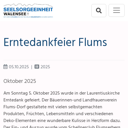
Direkt zur Hauptnavigation springen
Direkt zum Inhalt springen
Menu
Seelsorgeeinheit
Flums
Erntedankfeier Flums
Berschis-Tscherlach
Walenstadt
05.10.2025
2025
Mols-Murg-Quarten
Oktober 2025
Am Sonntag 5. Oktober 2025 wurde in der Laurentiuskirche
Erntedank gefeiert. Der Bäuerinnen-und Landfrauenverein
Flums-Dorf gestaltete mit vielen selbstgemachten
Produkten, Früchten, Lebensmitteln und verschiedenen
Deko-Elementen eine wunderbare Kulisse in Herzform dazu.
Der Ein- und Auszug wurde vom Schellnerclub Flumserberg