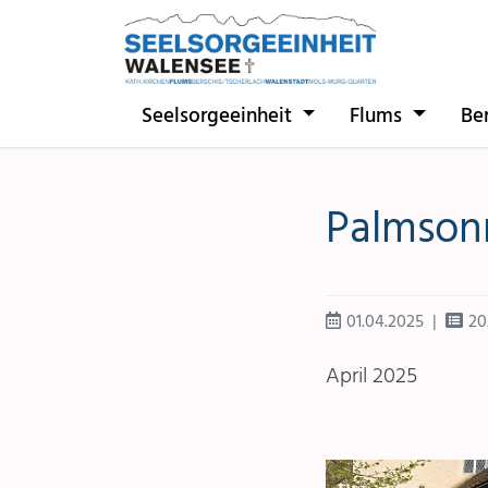
Direkt zur Hauptnavigation springen
Direkt zum Inhalt springen
Seelsorgeeinheit
Flums
Be
Palmson
01.04.2025
20
April 2025