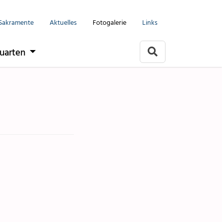
Menu
Sakramente
Aktuelles
Fotogalerie
Links
Seelsorgeeinheit
uarten
Flums
Berschis-Tscherlach
Walenstadt
Mols-Murg-Quarten