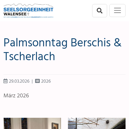
Direkt zur Hauptnavigation springen
Direkt zum Inhalt springen
Menu
Seelsorgeeinheit
Flums
Palmsonntag Berschis &
Berschis-Tscherlach
Tscherlach
Walenstadt
Mols-Murg-Quarten
29.03.2026
2026
März 2026