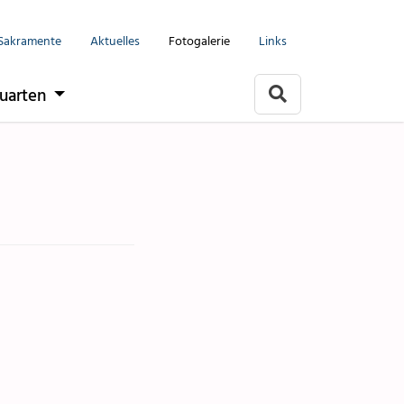
Menu
Sakramente
Aktuelles
Fotogalerie
Links
Seelsorgeeinheit
uarten
Flums
Berschis-Tscherlach
Walenstadt
Mols-Murg-Quarten