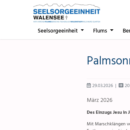
Direkt zur Hauptnavigation springen
Direkt zum Inhalt springen
Seelsorgeeinheit
Flums
Be
Palmson
29.03.2026
20
März 2026
Des Einzugs Jesu in 
Mit Marschklängen vo