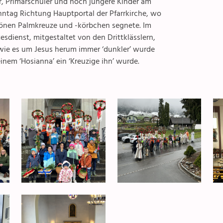
 Primarschüler und noch jüngere Kinder am
tag Richtung Hauptportal der Pfarrkirche, wo
hönen Palmkreuze und -körbchen segnete. Im
sdienst, mitgestaltet von den Drittklässlern,
wie es um Jesus herum immer ‘dunkler’ wurde
einem ‘Hosianna’ ein ‘Kreuzige ihn’ wurde.