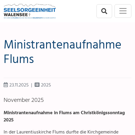
Direkt zur Hauptnavigation springen
Direkt zum Inhalt springen
Menu
Seelsorgeeinheit
Flums
Ministrantenaufnahme
Berschis-Tscherlach
Flums
Walenstadt
Mols-Murg-Quarten
23.11.2025
2025
November 2025
Ministrantenaufnahme in Flums am Christkönigssonntag
2025
In der Laurentiuskirche Flums durfte die Kirchgemeinde