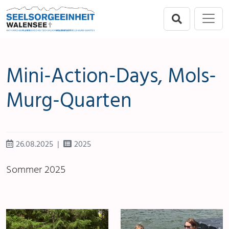
Direkt zur Hauptnavigation springen
Direkt zum Inhalt springen
Menu
Seelsorgeeinheit
Flums
Mini-Action-Days, Mols-
Berschis-Tscherlach
Murg-Quarten
Walenstadt
Mols-Murg-Quarten
26.08.2025
2025
Sommer 2025