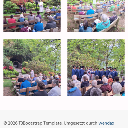
Anlässe
Gottesdienste
Angebot & Sakramente
Aktuelles
© 2026 T3Bootstrap Template. Umgesetzt durch
wendax
Fotogalerie
Links