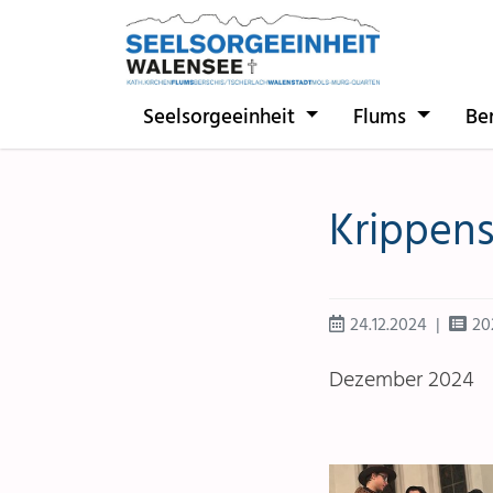
Direkt zur Hauptnavigation springen
Direkt zum Inhalt springen
Seelsorgeeinheit
Flums
Be
Krippens
24.12.2024
20
Dezember 2024