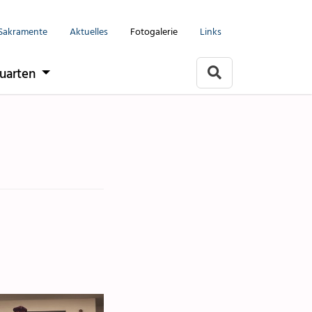
Menu
Sakramente
Aktuelles
Fotogalerie
Links
Seelsorgeeinheit
uarten
Flums
Berschis-Tscherlach
Walenstadt
Mols-Murg-Quarten