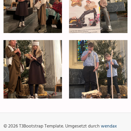
Anlässe
Gottesdienste
Angebot & Sakramente
Aktuelles
© 2026 T3Bootstrap Template. Umgesetzt durch
wendax
Fotogalerie
Links