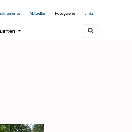
Menu
Sakramente
Aktuelles
Fotogalerie
Links
Seelsorgeeinheit
uarten
Flums
Berschis-Tscherlach
Walenstadt
Mols-Murg-Quarten