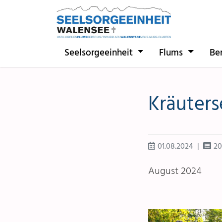
Direkt zur Hauptnavigation springen
Direkt zum Inhalt springen
Seelsorgeeinheit
Flums
Be
Kräuters
01.08.2024
20
August 2024