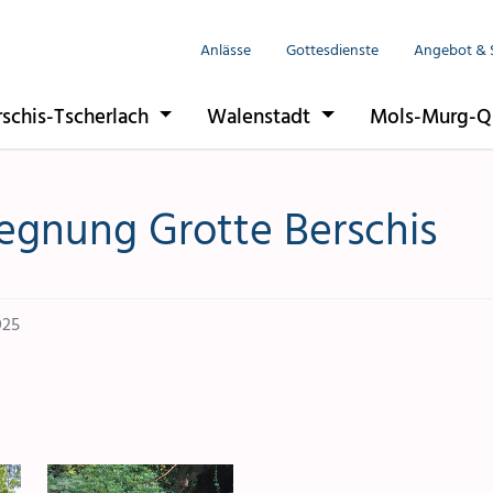
Anlässe
Gottesdienste
Angebot & 
rschis-Tscherlach
Walenstadt
Mols-Murg-Q
egnung Grotte Berschis
025