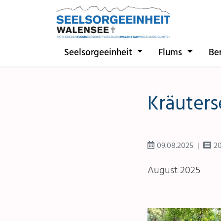
Direkt zur Hauptnavigation springen
Direkt zum Inhalt springen
Seelsorgeeinheit
Flums
Be
Kräuters
09.08.2025
2
August 2025