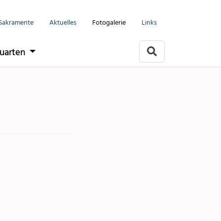
Menu
Sakramente
Aktuelles
Fotogalerie
Links
Seelsorgeeinheit
uarten
Flums
Berschis-Tscherlach
Walenstadt
Mols-Murg-Quarten