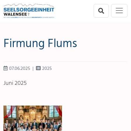
Direkt zur Hauptnavigation springen
Direkt zum Inhalt springen
Menu
Seelsorgeeinheit
Flums
Firmung Flums
Berschis-Tscherlach
Walenstadt
07.06.2025
2025
Mols-Murg-Quarten
Juni 2025