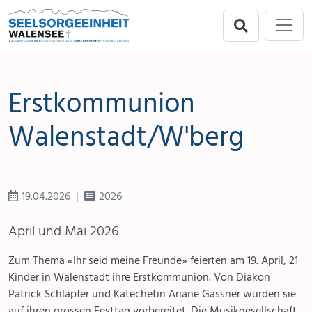
Direkt zur Hauptnavigation springen
Direkt zum Inhalt springen
Menu
Seelsorgeeinheit
Flums
Erstkommunion
Berschis-Tscherlach
Walenstadt/W'berg
Walenstadt
Mols-Murg-Quarten
19.04.2026
2026
April und Mai 2026
Zum Thema «Ihr seid meine Freunde» feierten am 19. April, 21
Kinder in Walenstadt ihre Erstkommunion. Von Diakon
Patrick Schläpfer und Katechetin Ariane Gassner wurden sie
auf ihren grossen Festtag vorbereitet. Die Musikgesellschaft