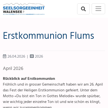
Direkt zur Hauptnavigation springen
Direkt zum Inhalt springen
Menu
Seelsorgeeinheit
Flums
Erstkommunion Flums
Berschis-Tscherlach
Walenstadt
26.04.2026
2026
Mols-Murg-Quarten
April 2026
Rückblick auf Erstkommunion
Fröhlich und in grosser Gemeinschaft haben wir am 26. April
das Fest der Heiligen Erstkommunion gefeiert. Unter dem
Motto «Du bist ein Ton in Gottes Melodie» wurde spürbar,
wie wichtig jeder einzelne Ton ist und wie schön es klingt,
wenn wir zusammenkommen.