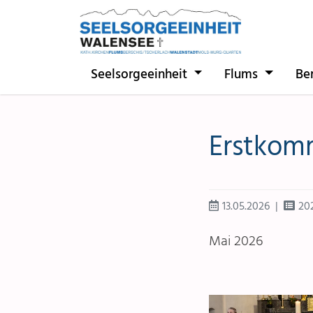
Direkt zur Hauptnavigation springen
Direkt zum Inhalt springen
Seelsorgeeinheit
Flums
Be
Erstkom
13.05.2026
20
Mai 2026