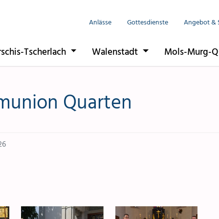
Anlässe
Gottesdienste
Angebot & 
rschis-Tscherlach
Walenstadt
Mols-Murg-Q
munion Quarten
26