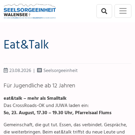
Direkt zur Hauptnavigation springen
Direkt zum Inhalt springen
Menu
Seelsorgeeinheit
Flums
Eat&Talk
Berschis-Tscherlach
Walenstadt
23.08.2026
Seelsorgeeinheit
Mols-Murg-Quarten
Für Jugendliche ab 12 Jahren
eat&talk – mehr als Smalltalk
Das CrossRoads-OK und JUWA laden ein:
So, 23. August, 17.30 – 19.30 Uhr, Pfarreisaal Flums
Gemeinschaft, die gut tut. Essen, das verbindet. Gespräche,
die weiterbringen. Beim eat&talk triffst du neue Leute und