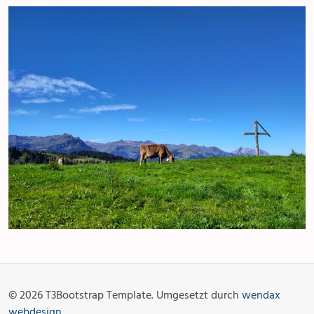
Anlässe
Gottesdienste
Angebot & Sakramente
Aktuelles
© 2026 T3Bootstrap Template. Umgesetzt durch
wendax
Fotogalerie
Links
webdesign