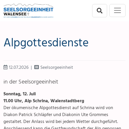
Direkt zur Hauptnavigation springen
Direkt zum Inhalt springen
Menu
Seelsorgeeinheit
Flums
Alpgottesdienste
Berschis-Tscherlach
Walenstadt
12.07.2026
Seelsorgeeinheit
Mols-Murg-Quarten
in der Seelsorgeeinheit
Sonntag, 12. Juli
11.00 Uhr, Alp Schrina, Walenstadtberg
Der ökumenische Alpgottesdienst auf Schrina wird von
Diakon Patrick Schläpfer und Diakonin Ute Grommes
gestaltet. Der Anlass wird bei jedem Wetter durchgeführt.
Anschliessend kann die Gastfreundschaft der Alp genossen