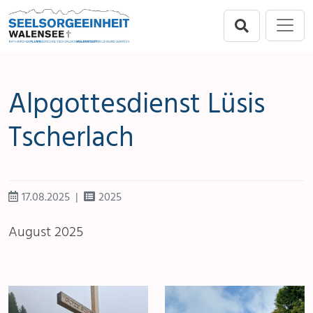
Direkt zur Hauptnavigation springen
Direkt zum Inhalt springen
Menu
Seelsorgeeinheit
Flums
Alpgottesdienst Lüsis
Berschis-Tscherlach
Tscherlach
Walenstadt
Mols-Murg-Quarten
17.08.2025
2025
August 2025