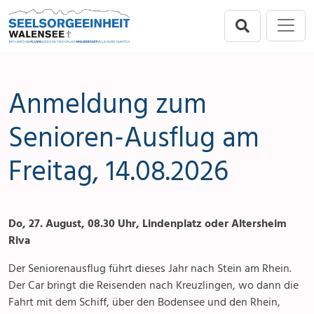
Direkt zur Hauptnavigation springen
Direkt zum Inhalt springen
Menu
Seelsorgeeinheit
Flums
Anmeldung zum
Berschis-Tscherlach
Senioren-Ausflug am
Freitag, 14.08.2026
Walenstadt
Mols-Murg-Quarten
Do, 27. August, 08.30 Uhr, Lindenplatz oder Altersheim
Riva
Der Seniorenausflug führt dieses Jahr nach Stein am Rhein.
Der Car bringt die Reisenden nach Kreuzlingen, wo dann die
Fahrt mit dem Schiff, über den Bodensee und den Rhein,