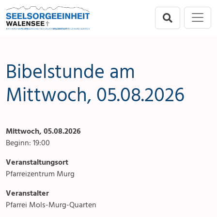
Direkt zur Hauptnavigation springen
Direkt zum Inhalt springen
Menu
Seelsorgeeinheit
Flums
Bibelstunde am
Berschis-Tscherlach
Mittwoch, 05.08.2026
Walenstadt
Mittwoch, 05.08.2026
Mols-Murg-Quarten
Beginn: 19:00
Veranstaltungsort
Pfarreizentrum Murg
Veranstalter
Pfarrei Mols-Murg-Quarten