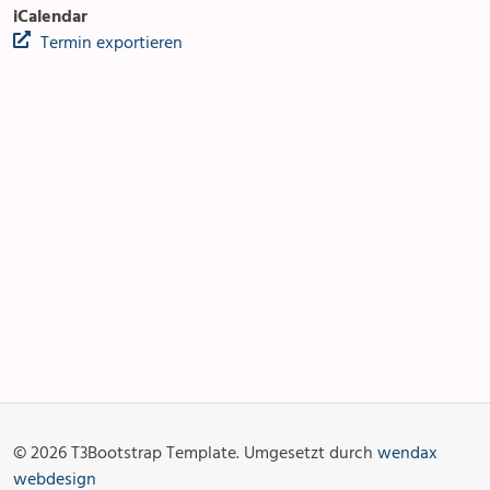
iCalendar
Termin exportieren
Anlässe
Gottesdienste
Angebot & Sakramente
Aktuelles
© 2026 T3Bootstrap Template. Umgesetzt durch
wendax
Fotogalerie
Links
webdesign