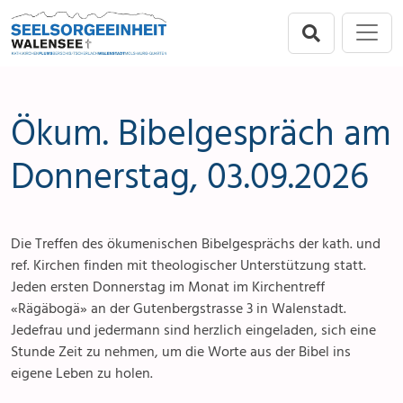
Direkt zur Hauptnavigation springen
Direkt zum Inhalt springen
Menu
Seelsorgeeinheit
Flums
Ökum. Bibelgespräch am
Berschis-Tscherlach
Donnerstag, 03.09.2026
Walenstadt
Die Treffen des ökumenischen Bibelgesprächs der kath. und
Mols-Murg-Quarten
ref. Kirchen finden mit theologischer Unterstützung statt.
Jeden ersten Donnerstag im Monat im Kirchentreff
«Rägäbogä» an der Gutenbergstrasse 3 in Walenstadt.
Jedefrau und jedermann sind herzlich eingeladen, sich eine
Stunde Zeit zu nehmen, um die Worte aus der Bibel ins
eigene Leben zu holen.