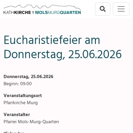
Direkt zur Hauptnavigation springen
Direkt zum Inhalt springen
Menu
Mols-Murg-Quarten
Seelsorgeeinheit
Anlässe
Eucharistiefeier am
Flums
Gottesdienste
Donnerstag, 25.06.2026
Berschis-Tscherlach
Angebote & Sakramente
Walenstadt
Kontakte
Donnerstag, 25.06.2026
Mols-Murg-Quarten
Gremien & Räte
Beginn: 09:00
Veranstaltungsort
Aktuelles & Fotogalerien
Pfarrkirche Murg
Gruppen & Vereine
Veranstalter
Pfarrei Mols-Murg-Quarten
Kirchen & Kapellen