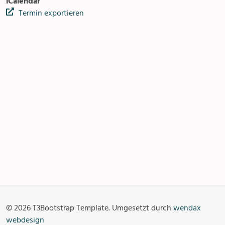
iCalendar
Termin exportieren
Pfarreizentren
Anlässe
Gottesdienste
Angebot & Sakramente
Aktuelles
© 2026 T3Bootstrap Template. Umgesetzt durch
wendax
Fotogalerie
Links
webdesign