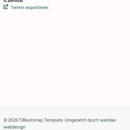
iCalendar
Termin exportieren
Pfarreizentren
Anlässe
Gottesdienste
Angebot & Sakramente
Aktuelles
© 2026 T3Bootstrap Template. Umgesetzt durch
wendax
Fotogalerie
Links
webdesign