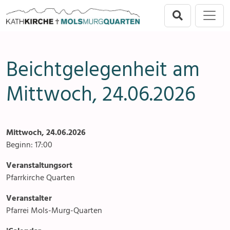
Direkt zur Hauptnavigation springen
Direkt zum Inhalt springen
Menu
Mols-Murg-Quarten
Seelsorgeeinheit
Anlässe
Beichtgelegenheit am
Flums
Gottesdienste
Mittwoch, 24.06.2026
Berschis-Tscherlach
Angebote & Sakramente
Walenstadt
Kontakte
Mittwoch, 24.06.2026
Mols-Murg-Quarten
Gremien & Räte
Beginn: 17:00
Veranstaltungsort
Aktuelles & Fotogalerien
Pfarrkirche Quarten
Gruppen & Vereine
Veranstalter
Pfarrei Mols-Murg-Quarten
Kirchen & Kapellen