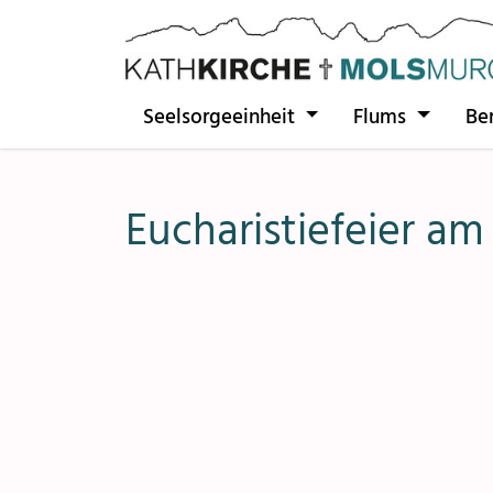
Direkt zur Hauptnavigation springen
Direkt zum Inhalt springen
Seelsorgeeinheit
Flums
Be
Eucharistiefeier am