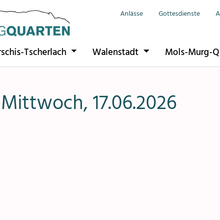
Anlässe
Gottesdienste
A
Seelsorgeeinhe
rschis-Tscherlach
Walenstadt
Mols-Murg-Q
Flums
Berschis-Tsche
 Mittwoch, 17.06.2026
Walenstadt
Mols-Murg-Qu