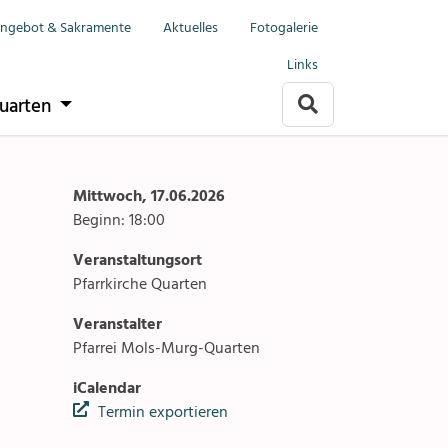
Menu
Mols-Murg-Quarten
ngebot & Sakramente
Aktuelles
Fotogalerie
Links
it
Anlässe
uarten
Gottesdienste
rlach
Angebote & Sakramente
Mittwoch, 17.06.2026
Beginn: 18:00
Kontakte
Veranstaltungsort
arten
Gremien & Räte
Pfarrkirche Quarten
Veranstalter
Aktuelles & Fotogalerien
Pfarrei Mols-Murg-Quarten
Gruppen & Vereine
iCalendar
Termin exportieren
Kirchen & Kapellen