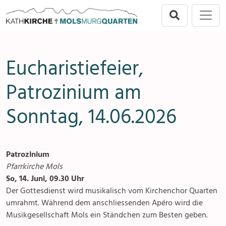
Direkt zur Hauptnavigation springen
Direkt zum Inhalt springen
Menu
Mols-Murg-Quarten
Seelsorgeeinheit
Anlässe
Eucharistiefeier,
Flums
Gottesdienste
Patrozinium am
Berschis-Tscherlach
Angebote & Sakramente
Sonntag, 14.06.2026
Walenstadt
Kontakte
Mols-Murg-Quarten
Gremien & Räte
Patrozinium
Aktuelles & Fotogalerien
Pfarrkirche Mols
So, 14. Juni, 09.30 Uhr
Gruppen & Vereine
Der Gottesdienst wird musikalisch vom Kirchenchor Quarten
umrahmt. Während dem anschliessenden Apéro wird die
Kirchen & Kapellen
Musikgesellschaft Mols ein Ständchen zum Besten geben.