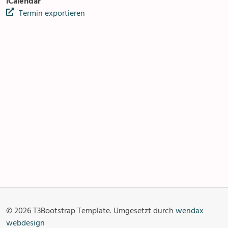
iCalendar
Termin exportieren
Pfarreizentren
Anlässe
Gottesdienste
Angebot & Sakramente
Aktuelles
© 2026 T3Bootstrap Template. Umgesetzt durch
wendax
Fotogalerie
Links
webdesign