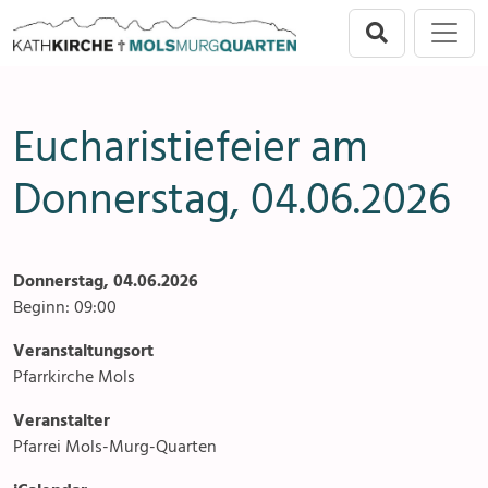
Direkt zur Hauptnavigation springen
Direkt zum Inhalt springen
Menu
Mols-Murg-Quarten
Seelsorgeeinheit
Anlässe
Eucharistiefeier am
Flums
Gottesdienste
Donnerstag, 04.06.2026
Berschis-Tscherlach
Angebote & Sakramente
Walenstadt
Kontakte
Donnerstag, 04.06.2026
Mols-Murg-Quarten
Gremien & Räte
Beginn: 09:00
Veranstaltungsort
Aktuelles & Fotogalerien
Pfarrkirche Mols
Gruppen & Vereine
Veranstalter
Pfarrei Mols-Murg-Quarten
Kirchen & Kapellen