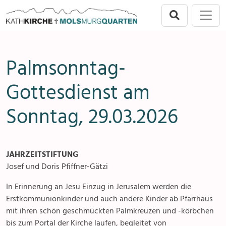
Direkt zur Hauptnavigation springen
Direkt zum Inhalt springen
Menu
Mols-Murg-Quarten
Seelsorgeeinheit
Anlässe
Palmsonntag-
Flums
Gottesdienste
Gottesdienst am
Berschis-Tscherlach
Angebote & Sakramente
Sonntag, 29.03.2026
Walenstadt
Kontakte
Mols-Murg-Quarten
Gremien & Räte
JAHRZEITSTIFTUNG
Aktuelles & Fotogalerien
Josef und Doris Pfiffner-Gätzi
In Erinnerung an Jesu Einzug in Jerusalem werden die
Gruppen & Vereine
Erstkommunionkinder und auch andere Kinder ab Pfarrhaus
mit ihren schön geschmückten Palmkreuzen und -körbchen
Kirchen & Kapellen
bis zum Portal der Kirche laufen, begleitet von