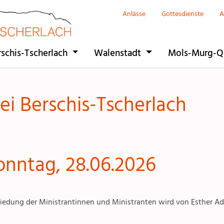
Anlässe
Gottesdienste
A
Seelsorgeeinhe
rschis-Tscherlach
Walenstadt
Mols-Murg-Q
Flums
Berschis-Tsche
ei Berschis-Tscherlach
Walenstadt
Mols-Murg-Qu
nntag, 28.06.2026
iedung der Ministrantinnen und Ministranten wird von Esther Ad