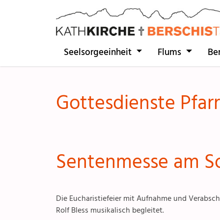
Direkt zur Hauptnavigation springen
Direkt zum Inhalt springen
Seelsorgeeinheit
Flums
Be
Gottesdienste Pfarr
Sentenmesse am So
Die Eucharistiefeier mit Aufnahme und Verabsch
Rolf Bless musikalisch begleitet.