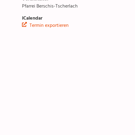
Pfarrei Berschis-Tscherlach
Treffpunkt Altes Schulhaus
iCalendar
Termin exportieren