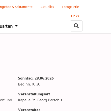
Menu
Berschis-Tscherlach
ngebot & Sakramente
Aktuelles
Fotogalerie
Links
it
Anlässe
uarten
Gottesdienste
rlach
Angebote & Sakramente
Kontakte
arten
Gremien und Räte
Sonntag, 28.06.2026
Aktuelles & Fotogalerien
Beginn: 10:30
Gruppen & Vereine
Veranstaltungsort
olf und
Kapelle St. Georg Berschis
Kirchen & Kapellen
Veranstalter